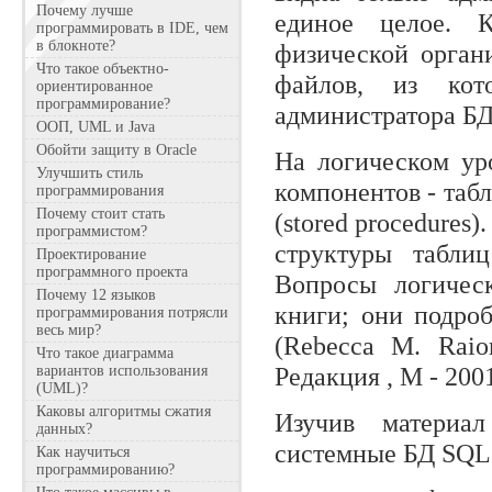
Почему лучше
единое целое. 
программировать в IDE, чем
в блокноте?
физической орган
Что такое объектно-
файлов, из кот
ориентированное
программирование?
администратора БД.
ООП, UML и Java
Обойти защиту в Oracle
На логическом ур
Улучшить стиль
компонентов - таб
программирования
Почему стоит стать
(stored procedures
программистом?
структуры табли
Проектирование
программного проекта
Вопросы логичес
Почему 12 языков
книги; они подро
программирования потрясли
весь мир?
(Rebecca М. Rai
Что такое диаграмма
Редакция , М - 2001
вариантов использования
(UML)?
Каковы алгоритмы сжатия
Изучив материал
данных?
системные БД SQL 
Как научиться
программированию?