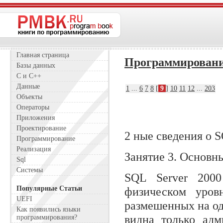
Главная страница
Программирован
Базы данных
C и C++
Данные
1
...
6
7
8
[
9
]
10
11
12
...
203
Объекты
Операторы
Приложения
Проектирование
2 ные сведения о S
Программирование
Реализация
Занятие 3. Основн
Sql
Системы
SQL Server 200
Популярные Статьи
физическом уров
UEFI
размешенных на од
Как появились языки
видна только адм
программирования?