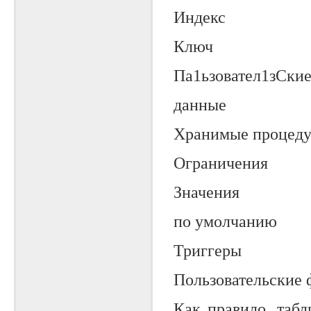
Индекс
Ключ
Па1ьзовател1зСки
данные
Хранимые процед
Ограничения
Значения
по умолчанию
Триггеры
Пользовательские
Как правило, табл