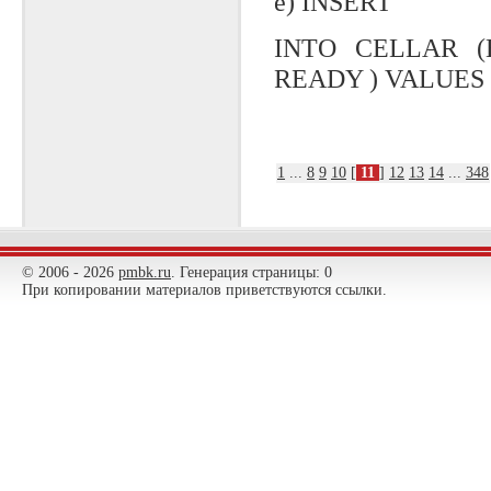
е) INSERT
INTO CELLAR (
READY ) VALUES (55
1
...
8
9
10
[
11
]
12
13
14
...
348
© 2006 - 2026
pmbk.ru
. Генерация страницы: 0
При копировании материалов приветствуются ссылки.