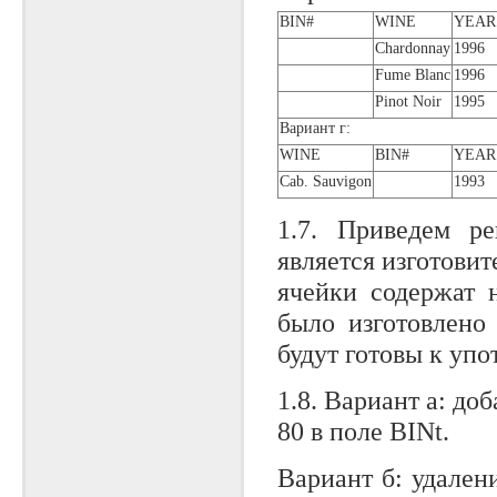
BIN#
WINE
YEAR
Chardonnay
1996
Fume Blanc
1996
Pinot Noir
1995
Вариант г:
WINE
BIN#
YEAR
Cab. Sauvigon
1993
1.7. Приведем ре
является изготовит
ячейки содержат 
было изготовлено
будут готовы к упо
1.8. Вариант а: д
80 в поле BINt.
Вариант б: удален