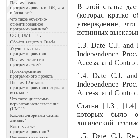
Почему лучше
В этой статье да
программировать в IDE, чем
в блокноте?
(которая кратко 
Что такое объектно-
утверждение, что
ориентированное
программирование?
истинных высказы
ООП, UML и Java
Обойти защиту в Oracle
1.3. Date C.J. and
Улучшить стиль
Independence Pro
программирования
Почему стоит стать
Access, and Control
программистом?
Проектирование
1.4. Date C.J. an
программного проекта
Independence Pro
Почему 12 языков
программирования потрясли
Access, and Control
весь мир?
Что такое диаграмма
Статьи [1.3], [1
вариантов использования
(UML)?
которых было о
Каковы алгоритмы сжатия
данных?
логической незави
Как научиться
программированию?
1.5. Date C.J. Rel