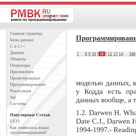
Главная страница
Программирован
Базы данных
C и C++
Данные
1
...
8
9
10
[
11
]
12
13
14
...
348
Объекты
Операторы
Приложения
Проектирование
моделью данных, к
Программирование
у Кодда есть пра
Реализация
Sql
данных вообще, а 
Системы
1.2. Darwen Н. What
Популярные Статьи
Date C.J., Darwen 
UEFI
Как появились языки
1994-1997.- Reading
программирования?